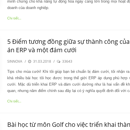
minh chứng cho khả năng tự động hóa ngày càng lớn trong mọi hoạt đ
doanh của doanh nghiệp.
Chi tiết...
5 Điểm tương đồng giữa sự thành công của
án ERP và một đám cưới
SINNOVA
/
31.03.2018
/
33643
Tips cho mùa cưới! Khi tôi giúp bạn bè chuẩn bị đám cưới, tôi nhận ra
khá nhiều bài học tôi học được trong thế giới ERP áp dụng phù hợp
cưới. Mặc dù triển khai ERP và đám cưới dường như là hai vấn đề kh
quan, nhưng năm điểm chính sau đây lại có ý nghĩa quyết định đối với c
Chi tiết...
Bài học từ môn Golf cho việc triển khai thà