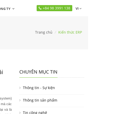
+84 98 3991 138
VI
ÔNG TY
Trang chủ
/
Kiến thức ERP
ái
CHUYÊN MỤC TIN
Thông tin - Sự kiện
osystem)
Thông tin sản phẩm
i mà các
ại và là
Tin công nghệ