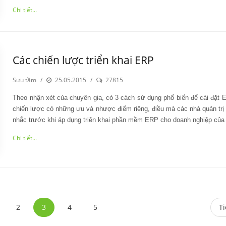
Chi tiết...
Các chiến lược triển khai ERP
Sưu tầm
/
25.05.2015
/
27815
Theo nhận xét của chuyên gia, có 3 cách sử dụng phổ biến để cài đặt 
chiến lược có những ưu và nhược điểm riêng, điều mà các nhà quản trị
nhắc trước khi áp dụng triên khai phần mềm ERP cho doanh nghiệp của
Chi tiết...
2
3
4
5
T