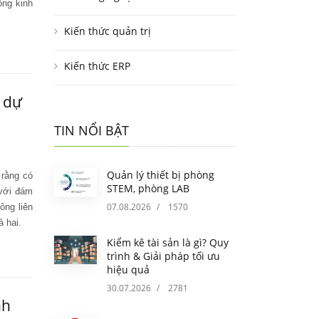
ộng kinh
Kiến thức quản trị
Kiến thức ERP
 dự
TIN NỔI BẬT
Quản lý thiết bị phòng
 rằng có
STEM, phòng LAB
 với đám
07.08.2026
/
1570
ông liên
ả hai.
Kiểm kê tài sản là gì? Quy
trình & Giải pháp tối ưu
hiệu quả
30.07.2026
/
2781
nh