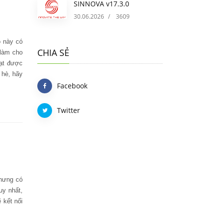
SINNOVA v17.3.0
30.06.2026
/
3609
 này có
CHIA SẺ
làm cho
đạt được
 hè, hãy
Facebook
Twitter
nhưng có
uy nhất,
 kết nối