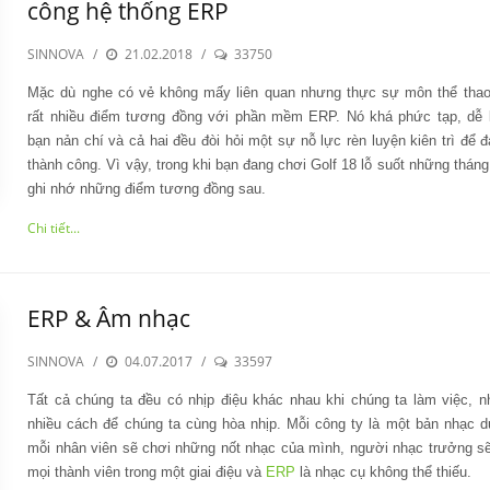
công hệ thống ERP
SINNOVA
/
21.02.2018
/
33750
Mặc dù nghe có vẻ không mấy liên quan nhưng thực sự môn thể thao
rất nhiều điểm tương đồng với phần mềm ERP. Nó khá phức tạp, dễ 
bạn nản chí và cả hai đều đòi hỏi một sự nỗ lực rèn luyện kiên trì để 
thành công. Vì vậy, trong khi bạn đang chơi Golf 18 lỗ suốt những tháng
ghi nhớ những điểm tương đồng sau.
Chi tiết...
ERP & Âm nhạc
SINNOVA
/
04.07.2017
/
33597
Tất cả chúng ta đều có nhịp điệu khác nhau khi chúng ta làm việc, 
nhiều cách để chúng ta cùng hòa nhịp. Mỗi công ty là một bản nhạc d
mỗi nhân viên sẽ chơi những nốt nhạc của mình, người nhạc trưởng sẽ
mọi thành viên trong một giai điệu và
ERP
là nhạc cụ không thể thiếu.