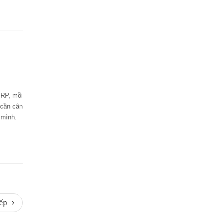
ERP, mỗi
 cần cân
 mình.
Tiếp
iếp