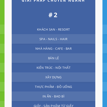
GIẢI PHÁP CHUYÊN NGÀNH
#2
KHÁCH SẠN - RESORT
SPA - NAILS - HAIR
NHÀ HÀNG - CAFE - BAR
BÁN LẺ
KIẾN TRÚC - NỘI THẤT
XÂY DỰNG
THỰC PHẨM - ĐỒ UỐNG
IN ẤN - BAO BÌ
GIẤY - SẢN PHẨM TỪ GIẤY