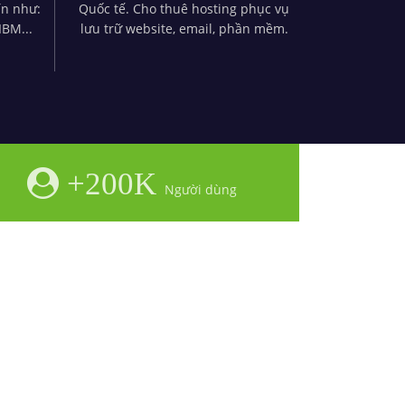
ín như:
Quốc tế. Cho thuê hosting phục vụ
IBM...
lưu trữ website, email, phần mềm.
+200K
Người dùng