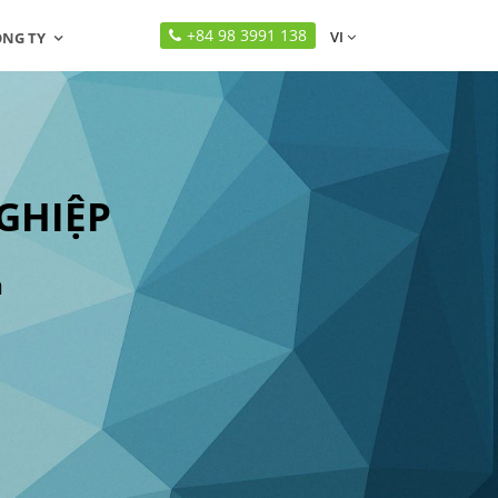
+84 98 3991 138
VI
ÔNG TY
GHIỆP
n