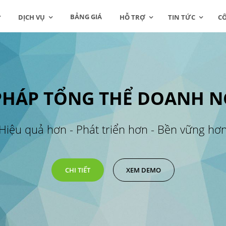
BẢNG GIÁ
DỊCH VỤ
HỖ TRỢ
TIN TỨC
C
 PHÁP TỔNG THỂ DOANH N
Hiệu quả hơn - Phát triển hơn - Bền vững hơ
CHI TIẾT
XEM DEMO