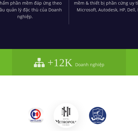
phẩm phần mềm đáp ứng theo
mềm & thiết bị phần cứng uy t
ầu quản lý đặc thù của Doanh
Microsoft, Autodesk, HP, Dell, 
nghiệp.
+12K
Doanh nghiệp