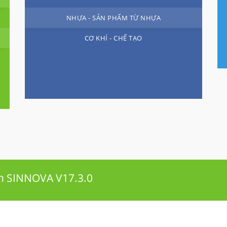
NHỰA - SẢN PHẨM TỪ NHỰA
CƠ KHÍ - CHẾ TẠO
ản
SINNOVA V17.3.0