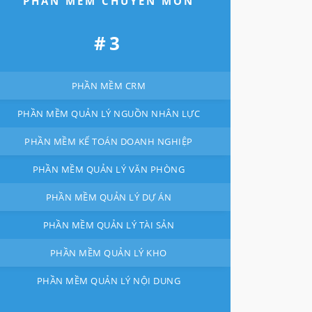
PHẦN MỀM CHUYÊN MÔN
#3
PHẦN MỀM CRM
PHẦN MỀM QUẢN LÝ NGUỒN NHÂN LỰC
PHẦN MỀM KẾ TOÁN DOANH NGHIỆP
PHẦN MỀM QUẢN LÝ VĂN PHÒNG
PHẦN MỀM QUẢN LÝ DỰ ÁN
PHẦN MỀM QUẢN LÝ TÀI SẢN
PHẦN MỀM QUẢN LÝ KHO
PHẦN MỀM QUẢN LÝ NỘI DUNG