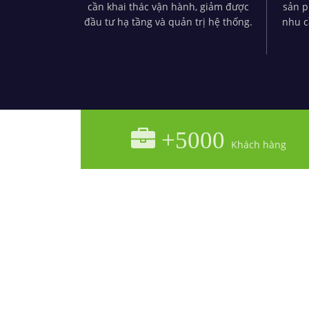
cần khai thác vận hành, giảm được
sản 
đầu tư hạ tầng và quản trị hệ thống.
nhu c
+5000
Khách hàng