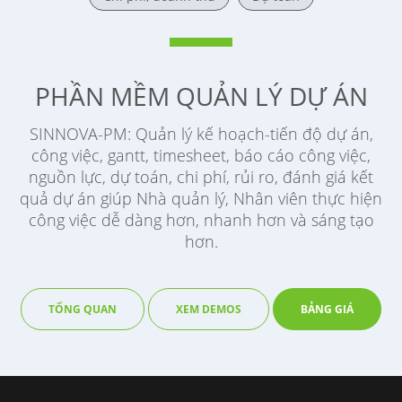
PHẦN MỀM QUẢN LÝ DỰ ÁN
SINNOVA-PM: Quản lý kế hoạch-tiến độ dự án,
công việc, gantt, timesheet, báo cáo công việc,
nguồn lực, dự toán, chi phí, rủi ro, đánh giá kết
quả dự án giúp Nhà quản lý, Nhân viên thực hiện
công việc dễ dàng hơn, nhanh hơn và sáng tạo
hơn.
TỔNG QUAN
XEM DEMOS
BẢNG GIÁ