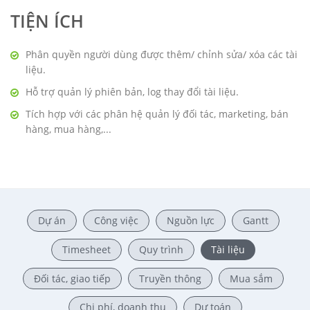
TIỆN ÍCH
Phân quyền người dùng được thêm/ chỉnh sửa/ xóa các tài
liệu.
Hỗ trợ quản lý phiên bản, log thay đổi tài liệu.
Tích hợp với các phân hệ quản lý đối tác, marketing, bán
hàng, mua hàng,...
Dự án
Công việc
Nguồn lực
Gantt
Timesheet
Quy trình
Tài liệu
Đối tác, giao tiếp
Truyền thông
Mua sắm
Chi phí, doanh thu
Dự toán