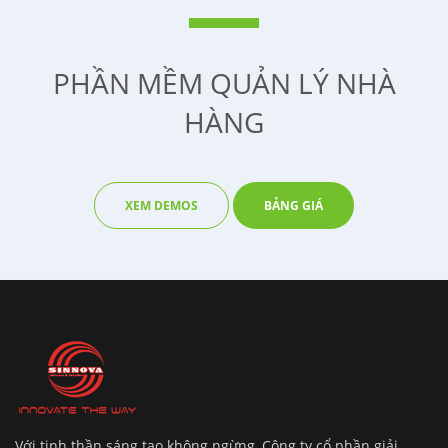
PHẦN MỀM QUẢN LÝ NHÀ
HÀNG
XEM DEMOS
BẢNG GIÁ
Với tinh thần sáng tạo không ngừng, Công ty cổ phần giải