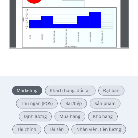
Marketing
Khách hàng, đối tác
Đặt bàn
Thu ngân (POS)
Bar/bếp
Sản phẩm
Định lượng
Mua hàng
Kho hàng
Tài chính
Tài sản
Nhân viên, tiền lương