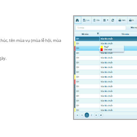
thúc, tên mùa vụ (mùa lễ hội, mùa
gày.