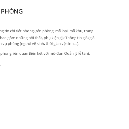
N PHÒNG
 tin chi tiết phòng (tên phòng, mã loại, mã khu, trạng
(bao gồm những nội thất, phụ kiện gì); Thông tin giá (giá
h vụ phòng (người vệ sinh, thời gian vệ sinh,...).
 phòng liên quan (liên kết với mô-đun Quản lý lễ tân).
.