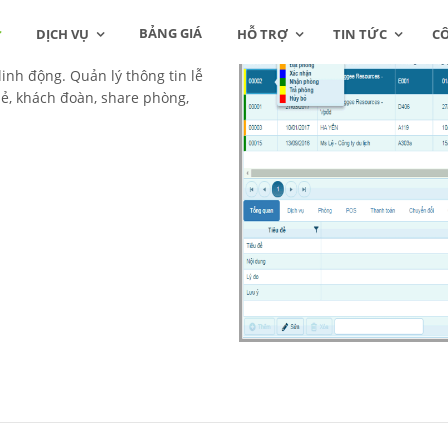
BẢNG GIÁ
DỊCH VỤ
HỖ TRỢ
TIN TỨC
C
linh động. Quản lý thông tin lễ
lẻ, khách đoàn, share phòng,