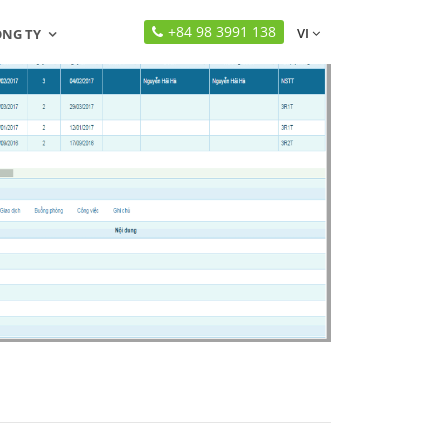
+84 98 3991 138
VI
ÔNG TY