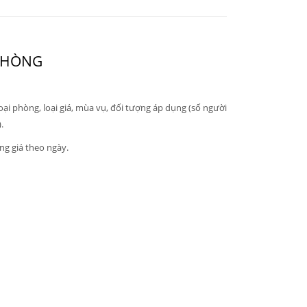
 PHÒNG
oại phòng, loại giá, mùa vụ, đối tượng áp dụng (số người
.
ng giá theo ngày.