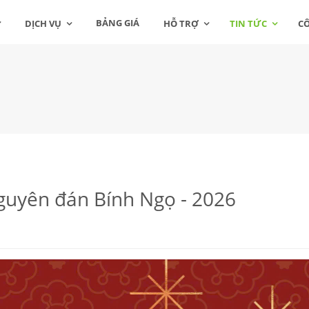
BẢNG GIÁ
DỊCH VỤ
HỖ TRỢ
TIN TỨC
C
nguyên đán Bính Ngọ - 2026