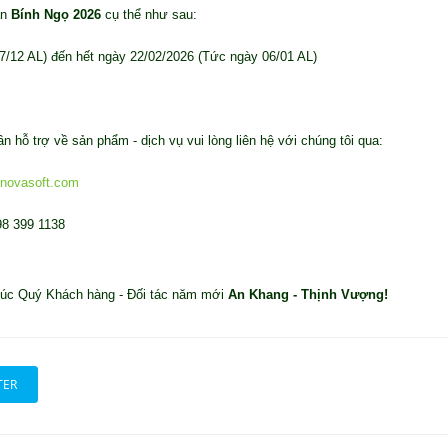
án
Bính Ngọ 2026
cụ thể như sau:
/12 AL) đến hết ngày 22/02/2026 (Tức ngày 06/01 AL)
n hỗ trợ về sản phẩm - dịch vụ vui lòng liên hệ với chúng tôi qua:
nnovasoft.com
98 399 1138
húc Quý Khách hàng - Đối tác năm mới
An Khang - Thịnh Vượng!
TER