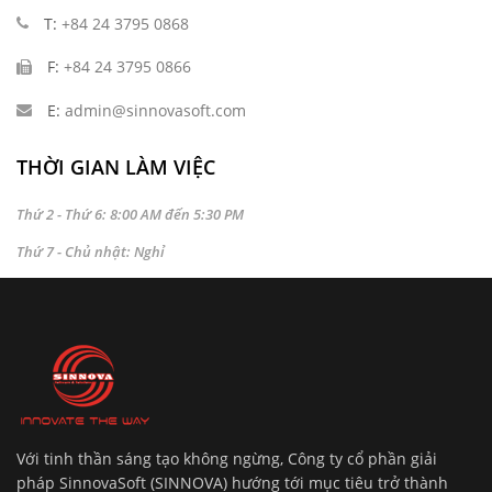
T:
+84 24 3795 0868
F:
+84 24 3795 0866
E:
admin@sinnovasoft.com
THỜI GIAN LÀM VIỆC
Thứ 2 - Thứ 6: 8:00 AM đến 5:30 PM
Thứ 7 - Chủ nhật: Nghỉ
Với tinh thần sáng tạo không ngừng, Công ty cổ phần giải
pháp SinnovaSoft (SINNOVA) hướng tới mục tiêu trở thành