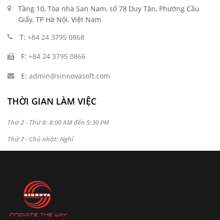
Tầng 10, Tòa nhà San Nam, số 78 Duy Tân, Phường Cầu
Giấy, TP Hà Nội, Việt Nam
T:
+84 24 3795 0868
F:
+84 24 3795 0866
E:
admin@sinnovasoft.com
THỜI GIAN LÀM VIỆC
Thứ 2 - Thứ 6: 8:00 AM đến 5:30 PM
Thứ 7 - Chủ nhật: Nghỉ